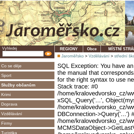
Vyhledej
REGIONY
Obce
MÍSTNÍ STR
Jaroměřsko
>
Vzdělávání
>
střední šk
SQL Exception: You have an 
Co se děje
the manual that corresponds
Sport
for the right syntax to use 
Služby občanům
Stack trace: #0
/home/kralovedvorsko_cz/ww
Krimi
xSQL_Query('...', Object(mys
Doprava
/home/kralovedvorsko_cz/w
DBConnection->Query('...') 
Vzdělávání
/home/kralovedvorsko_cz/ww
Firmy
MCMSDataObject->GetLastVi
Turistika