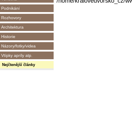
/home/kralovedvorsko_cz/www/
Podnikání
Rozhovory
Architektura
Historie
Názory/fotky/videa
Vtípky apríly atp.
Nejčtenější články