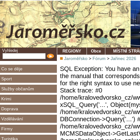
Vyhledej
REGIONY
Obce
MÍSTNÍ STR
Jaroměřsko
>
Fórum
>
Jařinec 2026
SQL Exception: You have an 
Co se děje
the manual that corresponds
Sport
for the right syntax to use 
Služby občanům
Stack trace: #0
/home/kralovedvorsko_cz/ww
Krimi
xSQL_Query('...', Object(mys
Doprava
/home/kralovedvorsko_cz/w
DBConnection->Query('...') 
Vzdělávání
/home/kralovedvorsko_cz/ww
Firmy
MCMSDataObject->GetLastVi
Turistika