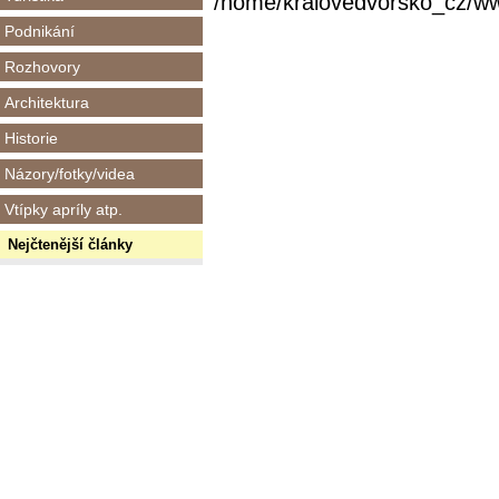
/home/kralovedvorsko_cz/www/
Podnikání
Rozhovory
Architektura
Historie
Názory/fotky/videa
Vtípky apríly atp.
Nejčtenější články