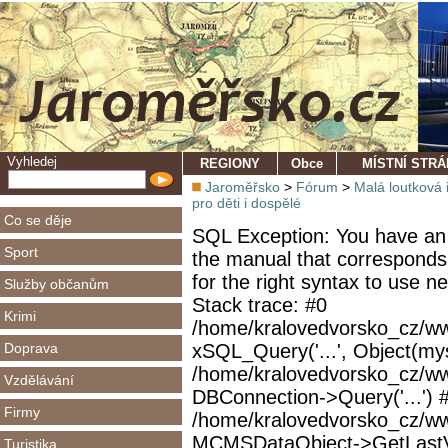
Vyhledej
REGIONY
Obce
MÍSTNÍ STR
Jaroměřsko
>
Fórum
>
Malá loutková 
pro děti i dospělé
Co se děje
SQL Exception: You have an 
Sport
the manual that corresponds
for the right syntax to use 
Služby občanům
Stack trace: #0
Krimi
/home/kralovedvorsko_cz/ww
Doprava
xSQL_Query('...', Object(mys
/home/kralovedvorsko_cz/w
Vzdělávání
DBConnection->Query('...') 
Firmy
/home/kralovedvorsko_cz/ww
MCMSDataObject->GetLastVi
Turistika