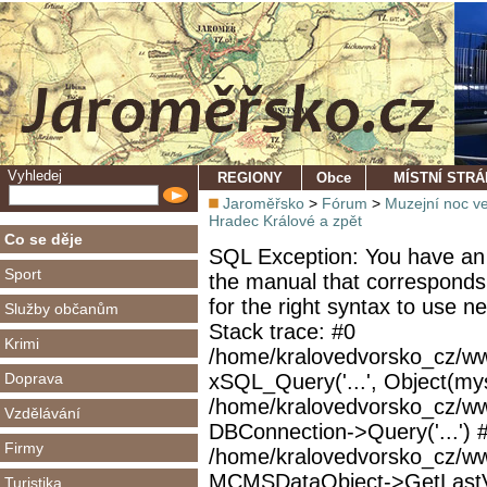
Vyhledej
REGIONY
Obce
MÍSTNÍ STR
Jaroměřsko
>
Fórum
>
Muzejní noc v
Hradec Králové a zpět
Co se děje
SQL Exception: You have an 
Sport
the manual that corresponds
for the right syntax to use 
Služby občanům
Stack trace: #0
Krimi
/home/kralovedvorsko_cz/ww
Doprava
xSQL_Query('...', Object(mys
/home/kralovedvorsko_cz/w
Vzdělávání
DBConnection->Query('...') 
Firmy
/home/kralovedvorsko_cz/ww
MCMSDataObject->GetLastVi
Turistika