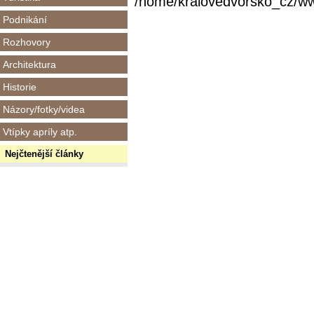
/home/kralovedvorsko_cz/www/
Podnikání
Rozhovory
Architektura
Historie
Názory/fotky/videa
Vtípky apríly atp.
Nejčtenější články