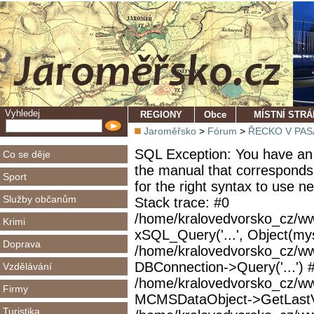
Vyhledej
REGIONY
Obce
MÍSTNÍ STR
Jaroměřsko
>
Fórum
>
ŘECKO V PASÁŽ
SQL Exception: You have an 
Co se děje
the manual that corresponds
Sport
for the right syntax to use 
Služby občanům
Stack trace: #0
/home/kralovedvorsko_cz/ww
Krimi
xSQL_Query('...', Object(mys
Doprava
/home/kralovedvorsko_cz/w
DBConnection->Query('...') 
Vzdělávání
/home/kralovedvorsko_cz/ww
Firmy
MCMSDataObject->GetLastVi
Turistika