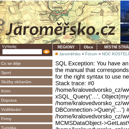
Vyhledej
REGIONY
Obce
MÍSTNÍ STR
Jaroměřsko
>
Fórum
>
NOC KOSTEL
SQL Exception: You have an 
Co se děje
the manual that corresponds
Sport
for the right syntax to use 
Služby občanům
Stack trace: #0
/home/kralovedvorsko_cz/ww
Krimi
xSQL_Query('...', Object(mys
Doprava
/home/kralovedvorsko_cz/w
DBConnection->Query('...') 
Vzdělávání
/home/kralovedvorsko_cz/ww
Firmy
MCMSDataObject->GetLastVi
Turistika