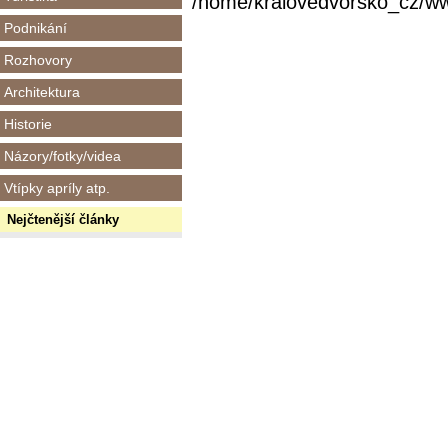
/home/kralovedvorsko_cz/www/
Podnikání
Rozhovory
Architektura
Historie
Názory/fotky/videa
Vtípky apríly atp.
Nejčtenější články