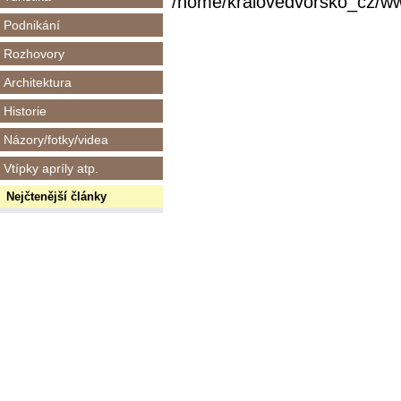
/home/kralovedvorsko_cz/www/
Podnikání
Rozhovory
Architektura
Historie
Názory/fotky/videa
Vtípky apríly atp.
Nejčtenější články