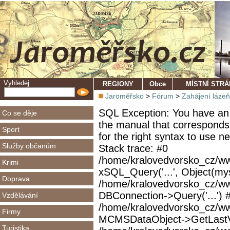
Vyhledej
REGIONY
Obce
MÍSTNÍ STR
Jaroměřsko
>
Fórum
>
Zahájení láze
SQL Exception: You have an 
Co se děje
the manual that corresponds
Sport
for the right syntax to use 
Služby občanům
Stack trace: #0
/home/kralovedvorsko_cz/ww
Krimi
xSQL_Query('...', Object(mys
Doprava
/home/kralovedvorsko_cz/w
DBConnection->Query('...') 
Vzdělávání
/home/kralovedvorsko_cz/ww
Firmy
MCMSDataObject->GetLastVi
Turistika