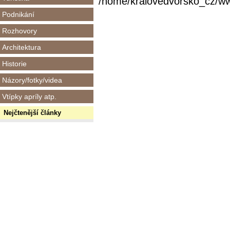
/home/kralovedvorsko_cz/www/
Podnikání
Rozhovory
Architektura
Historie
Názory/fotky/videa
Vtípky apríly atp.
Nejčtenější články