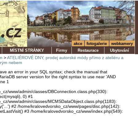
akce
fotogalerie
webkamery
MÍSTNÍ STRÁNKY
Firmy
Restaurace
Ubytování
m
>
ATELIÉROVÉ DNY, prodej autorské módy přímo z ateliéru a
širým nebem
ve an error in your SQL syntax; check the manual that
ariaDB server version for the right syntax to use near 'AND
ine 1
o_cz/www/admin/classes/DBConnection.class.php(330):
ect(mysqli), 0) #1
o_cz/www/admin/classes/MCMSDataObject.class.php(1183):
'...') #2 /home/kralovedvorsko_cz/www/pages/disc.php(142):
LastVisit() #3 /home/kralovedvorsko_cz/www/index.php(549):