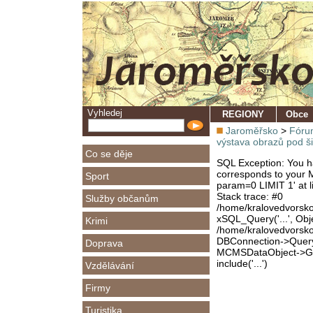
Vyhledej
REGIONY
Obce
Jaroměřsko
>
Fóru
výstava obrazů pod 
Co se děje
SQL Exception: You ha
corresponds to your M
Sport
param=0 LIMIT 1' at l
Stack trace: #0
Služby občanům
/home/kralovedvorsk
xSQL_Query('...', Obj
Krimi
/home/kralovedvorsk
DBConnection->Query(
Doprava
MCMSDataObject->Get
include('...')
Vzdělávání
Firmy
Turistika