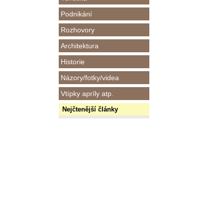
Podnikání
Rozhovory
Architektura
Historie
Názory/fotky/videa
Vtípky apríly atp.
Nejčtenější články