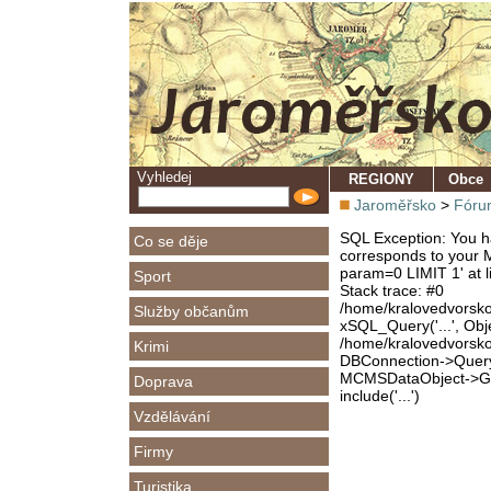
Vyhledej
REGIONY
Obce
Jaroměřsko
>
Fóru
SQL Exception: You ha
Co se děje
corresponds to your M
param=0 LIMIT 1' at l
Sport
Stack trace: #0
/home/kralovedvorsk
Služby občanům
xSQL_Query('...', Obj
/home/kralovedvorsk
Krimi
DBConnection->Query(
MCMSDataObject->Get
Doprava
include('...')
Vzdělávání
Firmy
Turistika