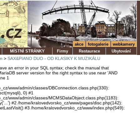
akce
fotogalerie
webkamery
MÍSTNÍ STRÁNKY
Firmy
Restaurace
Ubytování
m
>
SAX&PIANO DUO - OD KLASIKY K MUZIKÁLU
ve an error in your SQL syntax; check the manual that
ariaDB server version for the right syntax to use near 'AND
ine 1
o_cz/www/admin/classes/DBConnection.class.php(330):
ect(mysqli), 0) #1
o_cz/www/admin/classes/MCMSDataObject.class.php(1183):
'...') #2 /home/kralovedvorsko_cz/www/pages/disc.php(142):
LastVisit() #3 /home/kralovedvorsko_cz/www/index.php(549):