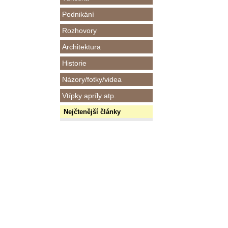
Podnikání
Rozhovory
Architektura
Historie
Názory/fotky/videa
Vtípky apríly atp.
Nejčtenější články