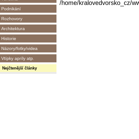
/home/kralovedvorsko_cz/www/
Podnikání
Rozhovory
Architektura
Historie
Názory/fotky/videa
Vtípky apríly atp.
Nejčtenější články