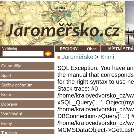
Vyhledej
REGIONY
Obce
MÍSTNÍ STR
Jaroměřsko
>
Krimi
Co se děje
SQL Exception: You have an 
the manual that corresponds
Sport
for the right syntax to use 
Služby občanům
Stack trace: #0
Krimi
/home/kralovedvorsko_cz/ww
xSQL_Query('...', Object(mys
Doprava
/home/kralovedvorsko_cz/w
Vzdělávání
DBConnection->Query('...') 
/home/kralovedvorsko_cz/ww
Firmy
MCMSDataObject->GetLastVi
Turistika