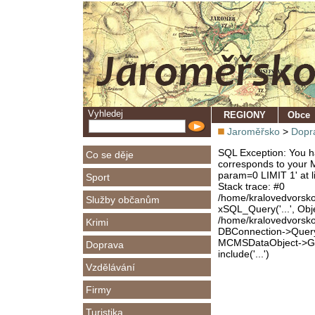
Vyhledej
REGIONY
Obce
Jaroměřsko
>
Dopr
SQL Exception: You ha
Co se děje
corresponds to your M
param=0 LIMIT 1' at l
Sport
Stack trace: #0
/home/kralovedvorsk
Služby občanům
xSQL_Query('...', Obj
/home/kralovedvorsk
Krimi
DBConnection->Query(
MCMSDataObject->Get
Doprava
include('...')
Vzdělávání
Firmy
Turistika