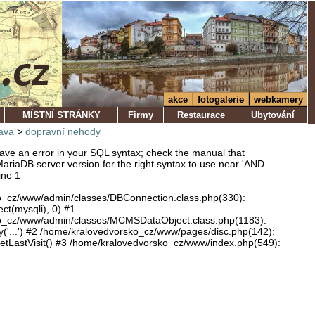
akce
fotogalerie
webkamery
MÍSTNÍ STRÁNKY
Firmy
Restaurace
Ubytování
ava
>
dopravní nehody
ve an error in your SQL syntax; check the manual that
ariaDB server version for the right syntax to use near 'AND
ine 1
o_cz/www/admin/classes/DBConnection.class.php(330):
ect(mysqli), 0) #1
o_cz/www/admin/classes/MCMSDataObject.class.php(1183):
'...') #2 /home/kralovedvorsko_cz/www/pages/disc.php(142):
LastVisit() #3 /home/kralovedvorsko_cz/www/index.php(549):