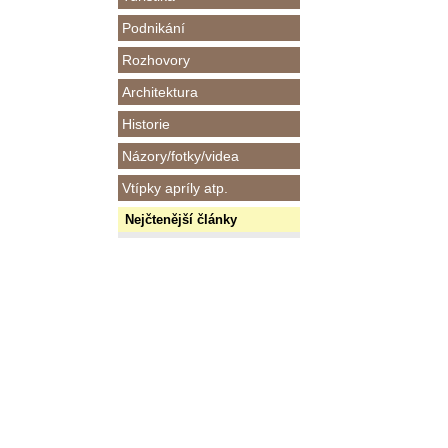
Podnikání
Rozhovory
Architektura
Historie
Názory/fotky/videa
Vtípky apríly atp.
Nejčtenější články