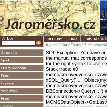
Vyhledej
REGIONY
Obce
MÍSTNÍ STR
Jaroměřsko
>
Fórum
>
3. Královéhra
SQL Exception: You have an 
Co se děje
the manual that corresponds
Sport
for the right syntax to use 
Služby občanům
Stack trace: #0
/home/kralovedvorsko_cz/ww
Krimi
xSQL_Query('...', Object(mys
Doprava
/home/kralovedvorsko_cz/w
DBConnection->Query('...') 
Vzdělávání
/home/kralovedvorsko_cz/ww
Firmy
MCMSDataObject->GetLastVi
Turistika