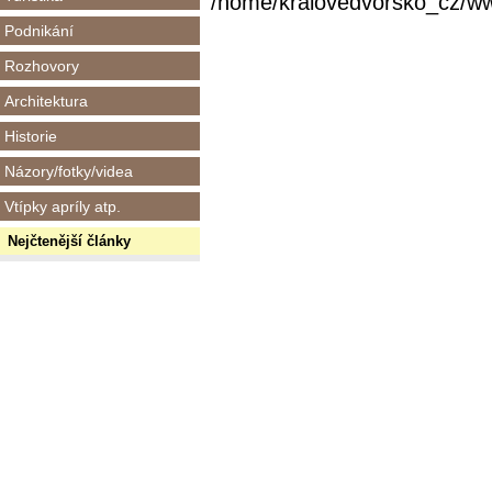
/home/kralovedvorsko_cz/www/
Podnikání
Rozhovory
Architektura
Historie
Názory/fotky/videa
Vtípky apríly atp.
Nejčtenější články