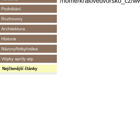
/home/kralovedvorsko_cz/www/
Podnikání
Rozhovory
Architektura
Historie
Názory/fotky/videa
Vtípky apríly atp.
Nejčtenější články