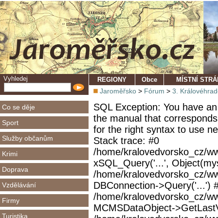
Vyhledej
REGIONY
Obce
MÍSTNÍ STR
Jaroměřsko
>
Fórum
>
3. Královéhra
SQL Exception: You have an 
Co se děje
the manual that corresponds
Sport
for the right syntax to use 
Služby občanům
Stack trace: #0
/home/kralovedvorsko_cz/ww
Krimi
xSQL_Query('...', Object(mys
Doprava
/home/kralovedvorsko_cz/w
DBConnection->Query('...') 
Vzdělávání
/home/kralovedvorsko_cz/ww
Firmy
MCMSDataObject->GetLastVi
Turistika