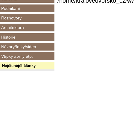
/home/kralovedvorsko_cz/www/
Podnikání
Rozhovory
Architektura
Historie
Názory/fotky/videa
Vtípky apríly atp.
Nejčtenější články