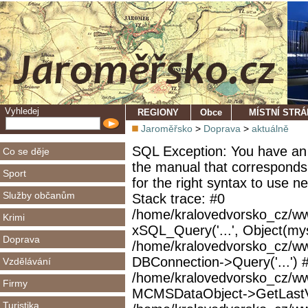
Vyhledej
REGIONY
Obce
MÍSTNÍ STR
Jaroměřsko
>
Doprava
>
aktuálně
SQL Exception: You have an 
Co se děje
the manual that corresponds
Sport
for the right syntax to use 
Služby občanům
Stack trace: #0
/home/kralovedvorsko_cz/ww
Krimi
xSQL_Query('...', Object(mys
Doprava
/home/kralovedvorsko_cz/w
DBConnection->Query('...') 
Vzdělávání
/home/kralovedvorsko_cz/ww
Firmy
MCMSDataObject->GetLastVi
Turistika