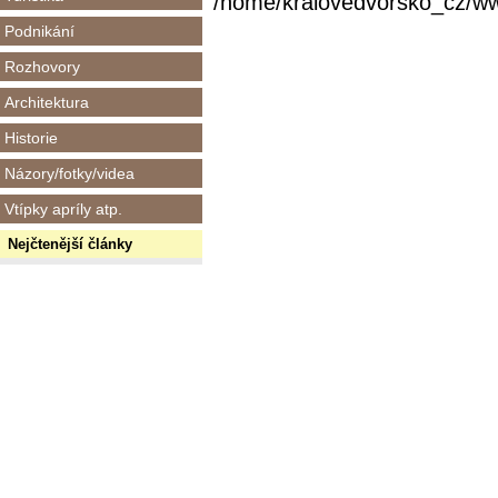
/home/kralovedvorsko_cz/www/
Podnikání
Rozhovory
Architektura
Historie
Názory/fotky/videa
Vtípky apríly atp.
Nejčtenější články