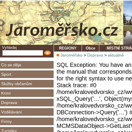
Vyhledej
REGIONY
Obce
MÍSTNÍ STR
Jaroměřsko
>
Doprava
>
aktuálně
SQL Exception: You have an 
Co se děje
the manual that corresponds
Sport
for the right syntax to use 
Služby občanům
Stack trace: #0
/home/kralovedvorsko_cz/ww
Krimi
xSQL_Query('...', Object(mys
Doprava
/home/kralovedvorsko_cz/w
DBConnection->Query('...') 
Vzdělávání
/home/kralovedvorsko_cz/ww
Firmy
MCMSDataObject->GetLastVi
Turistika