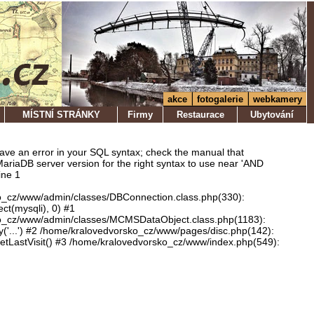
akce
fotogalerie
webkamery
MÍSTNÍ STRÁNKY
Firmy
Restaurace
Ubytování
ve an error in your SQL syntax; check the manual that
ariaDB server version for the right syntax to use near 'AND
ine 1
o_cz/www/admin/classes/DBConnection.class.php(330):
ect(mysqli), 0) #1
o_cz/www/admin/classes/MCMSDataObject.class.php(1183):
'...') #2 /home/kralovedvorsko_cz/www/pages/disc.php(142):
LastVisit() #3 /home/kralovedvorsko_cz/www/index.php(549):