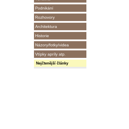
Podnikání
Rozhovory
Architektura
Historie
Názory/fotky/videa
Vtípky apríly atp.
Nejčtenější články