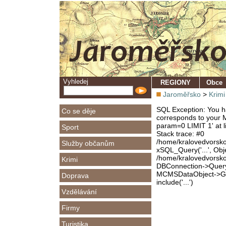
Vyhledej
REGIONY
Obce
Jaroměřsko
>
Krimi
SQL Exception: You ha
Co se děje
corresponds to your M
param=0 LIMIT 1' at l
Sport
Stack trace: #0
/home/kralovedvorsk
Služby občanům
xSQL_Query('...', Obj
/home/kralovedvorsk
Krimi
DBConnection->Query(
MCMSDataObject->Get
Doprava
include('...')
Vzdělávání
Firmy
Turistika