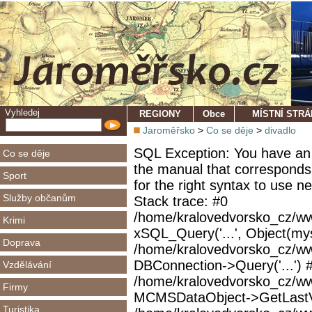
Vyhledej
REGIONY
Obce
MÍSTNÍ STR
Jaroměřsko
>
Co se děje
>
divadlo
SQL Exception: You have an 
Co se děje
the manual that corresponds
Sport
for the right syntax to use 
Služby občanům
Stack trace: #0
/home/kralovedvorsko_cz/ww
Krimi
xSQL_Query('...', Object(mys
Doprava
/home/kralovedvorsko_cz/w
DBConnection->Query('...') 
Vzdělávání
/home/kralovedvorsko_cz/ww
Firmy
MCMSDataObject->GetLastVi
Turistika