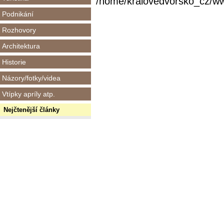
/home/kralovedvorsko_cz/www/
Podnikání
Rozhovory
Architektura
Historie
Názory/fotky/videa
Vtípky apríly atp.
Nejčtenější články