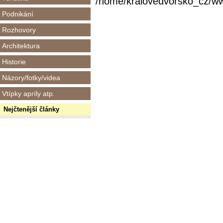
/home/kralovedvorsko_cz/www/
Podnikání
Rozhovory
Architektura
Historie
Názory/fotky/videa
Vtípky apríly atp.
Nejčtenější články