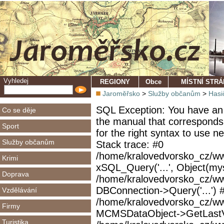
Vyhledej
REGIONY
Obce
MÍSTNÍ STR
Jaroměřsko
>
Služby občanům
>
Hasi
SQL Exception: You have an 
Co se děje
the manual that corresponds
Sport
for the right syntax to use 
Služby občanům
Stack trace: #0
/home/kralovedvorsko_cz/ww
Krimi
xSQL_Query('...', Object(mys
Doprava
/home/kralovedvorsko_cz/w
DBConnection->Query('...') 
Vzdělávání
/home/kralovedvorsko_cz/ww
Firmy
MCMSDataObject->GetLastVi
Turistika