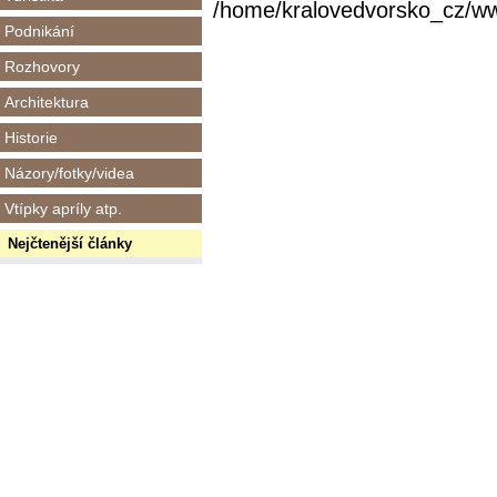
/home/kralovedvorsko_cz/www/
Podnikání
Rozhovory
Architektura
Historie
Názory/fotky/videa
Vtípky apríly atp.
Nejčtenější články