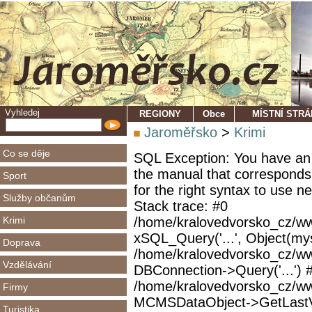
Vyhledej
REGIONY
Obce
MÍSTNÍ STR
Jaroměřsko
>
Krimi
Co se děje
SQL Exception: You have an 
the manual that corresponds
Sport
for the right syntax to use 
Služby občanům
Stack trace: #0
Krimi
/home/kralovedvorsko_cz/ww
xSQL_Query('...', Object(mys
Doprava
/home/kralovedvorsko_cz/w
Vzdělávání
DBConnection->Query('...') 
/home/kralovedvorsko_cz/ww
Firmy
MCMSDataObject->GetLastVi
Turistika