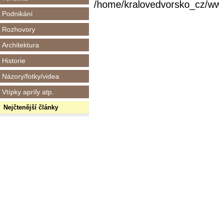
/home/kralovedvorsko_cz/www/
Podnikání
Rozhovory
Architektura
Historie
Názory/fotky/videa
Vtípky apríly atp.
Nejčtenější články