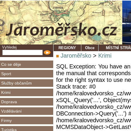
Vyhledej
REGIONY
Obce
MÍSTNÍ STR
Jaroměřsko
>
Krimi
Co se děje
SQL Exception: You have an 
the manual that corresponds
Sport
for the right syntax to use 
Služby občanům
Stack trace: #0
Krimi
/home/kralovedvorsko_cz/ww
xSQL_Query('...', Object(mys
Doprava
/home/kralovedvorsko_cz/w
Vzdělávání
DBConnection->Query('...') 
/home/kralovedvorsko_cz/ww
Firmy
MCMSDataObject->GetLastVi
Turistika