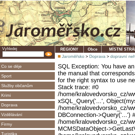
Vyhledej
REGIONY
Obce
MÍSTNÍ STR
Jaroměřsko
>
Doprava
>
dopravní ne
SQL Exception: You have an 
Co se děje
the manual that corresponds
Sport
for the right syntax to use 
Služby občanům
Stack trace: #0
/home/kralovedvorsko_cz/ww
Krimi
xSQL_Query('...', Object(mys
Doprava
/home/kralovedvorsko_cz/w
DBConnection->Query('...') 
Vzdělávání
/home/kralovedvorsko_cz/ww
Firmy
MCMSDataObject->GetLastVi
Turistika