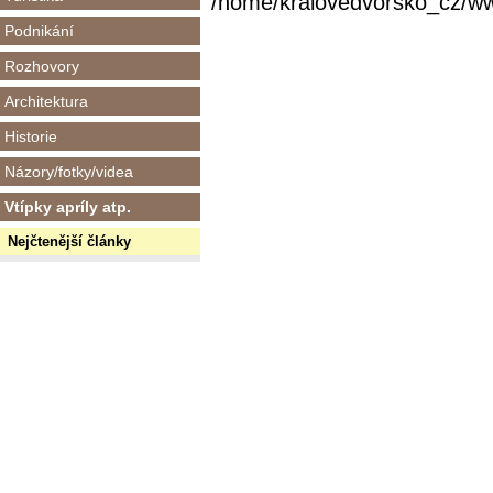
/home/kralovedvorsko_cz/www/
Podnikání
Rozhovory
Architektura
Historie
Názory/fotky/videa
Vtípky apríly atp.
Nejčtenější články