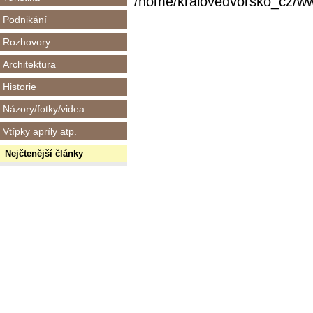
/home/kralovedvorsko_cz/www/
Podnikání
Rozhovory
Architektura
Historie
Názory/fotky/videa
Vtípky apríly atp.
Nejčtenější články