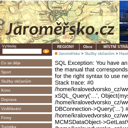
Vyhledej
REGIONY
Obce
MÍSTNÍ STR
Jaroměřsko
>
Služby občanům
>
Hasi
SQL Exception: You have an 
Co se děje
the manual that corresponds
Sport
for the right syntax to use 
Služby občanům
Stack trace: #0
/home/kralovedvorsko_cz/ww
Krimi
xSQL_Query('...', Object(mys
Doprava
/home/kralovedvorsko_cz/w
DBConnection->Query('...') 
Vzdělávání
/home/kralovedvorsko_cz/ww
Firmy
MCMSDataObject->GetLastVi
Turistika