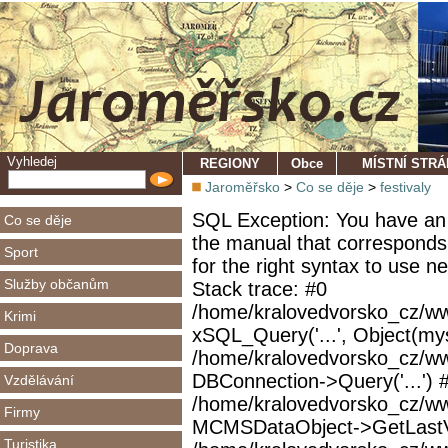
Vyhledej
REGIONY
Obce
MÍSTNÍ STR
Jaroměřsko
>
Co se děje
>
festivaly
SQL Exception: You have an 
Co se děje
the manual that corresponds
Sport
for the right syntax to use 
Služby občanům
Stack trace: #0
/home/kralovedvorsko_cz/ww
Krimi
xSQL_Query('...', Object(mys
Doprava
/home/kralovedvorsko_cz/w
DBConnection->Query('...') 
Vzdělávání
/home/kralovedvorsko_cz/ww
Firmy
MCMSDataObject->GetLastVi
Turistika