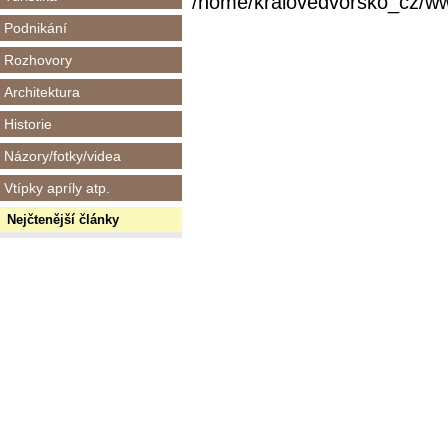
/home/kralovedvorsko_cz/www/
Podnikání
Rozhovory
Architektura
Historie
Názory/fotky/videa
Vtípky apríly atp.
Nejčtenější články