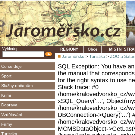
Vyhledej
REGIONY
Obce
MÍSTNÍ STR
Jaroměřsko
>
Turistika
>
ZOO a Safar
SQL Exception: You have an 
Co se děje
the manual that corresponds
Sport
for the right syntax to use 
Služby občanům
Stack trace: #0
/home/kralovedvorsko_cz/ww
Krimi
xSQL_Query('...', Object(mys
Doprava
/home/kralovedvorsko_cz/w
DBConnection->Query('...') 
Vzdělávání
/home/kralovedvorsko_cz/ww
Firmy
MCMSDataObject->GetLastVi
Turistika