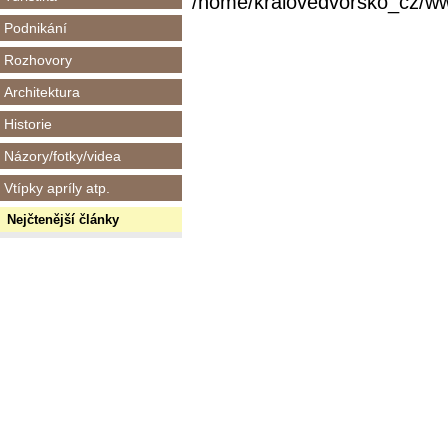
/home/kralovedvorsko_cz/www/
Podnikání
Rozhovory
Architektura
Historie
Názory/fotky/videa
Vtípky apríly atp.
Nejčtenější články