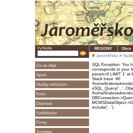
Vyhledej
REGIONY
Obce
Jaroměřsko
>
Služ
SQL Exception: You ha
Co se děje
corresponds to your M
param=0 LIMIT 1' at l
Sport
Stack trace: #0
/home/kralovedvorsk
Služby občanům
xSQL_Query('...', Obj
/home/kralovedvorsk
Krimi
DBConnection->Query(
MCMSDataObject->Get
Doprava
include('...')
Vzdělávání
Firmy
Turistika