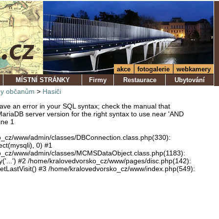
akce
fotogalerie
webkamery
MÍSTNÍ STRÁNKY
Firmy
Restaurace
Ubytování
by občanům
>
Hasiči
ve an error in your SQL syntax; check the manual that
ariaDB server version for the right syntax to use near 'AND
ine 1
o_cz/www/admin/classes/DBConnection.class.php(330):
ect(mysqli), 0) #1
o_cz/www/admin/classes/MCMSDataObject.class.php(1183):
'...') #2 /home/kralovedvorsko_cz/www/pages/disc.php(142):
LastVisit() #3 /home/kralovedvorsko_cz/www/index.php(549):