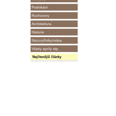
Podnikání
Rozhovory
Architektura
Historie
Názory/fotky/videa
Vtípky apríly atp.
Nejčtenější články