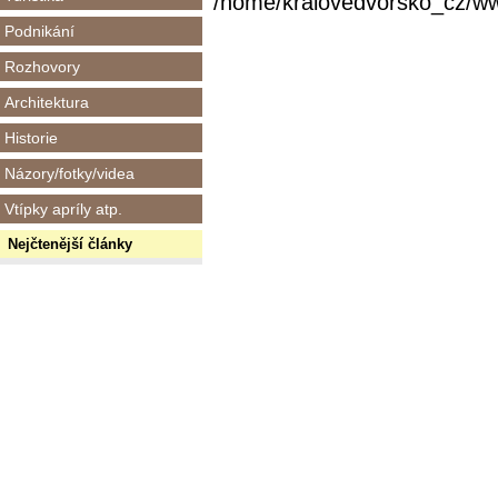
/home/kralovedvorsko_cz/www/
Podnikání
Rozhovory
Architektura
Historie
Názory/fotky/videa
Vtípky apríly atp.
Nejčtenější články