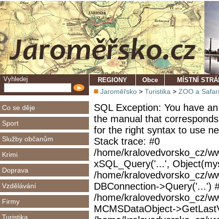
Vyhledej
REGIONY
Obce
MÍSTNÍ STR
Jaroměřsko
>
Turistika
>
ZOO a Safar
SQL Exception: You have an 
Co se děje
the manual that corresponds
Sport
for the right syntax to use 
Služby občanům
Stack trace: #0
/home/kralovedvorsko_cz/ww
Krimi
xSQL_Query('...', Object(mys
Doprava
/home/kralovedvorsko_cz/w
DBConnection->Query('...') 
Vzdělávání
/home/kralovedvorsko_cz/ww
Firmy
MCMSDataObject->GetLastVi
Turistika