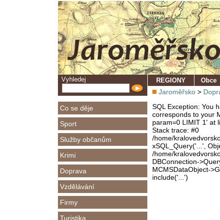
Vyhledej
REGIONY
Obce
Jaroměřsko
>
Dopr
SQL Exception: You ha
Co se děje
corresponds to your M
param=0 LIMIT 1' at l
Sport
Stack trace: #0
/home/kralovedvorsk
Služby občanům
xSQL_Query('...', Obj
/home/kralovedvorsk
Krimi
DBConnection->Query(
MCMSDataObject->Get
Doprava
include('...')
Vzdělávání
Firmy
Turistika