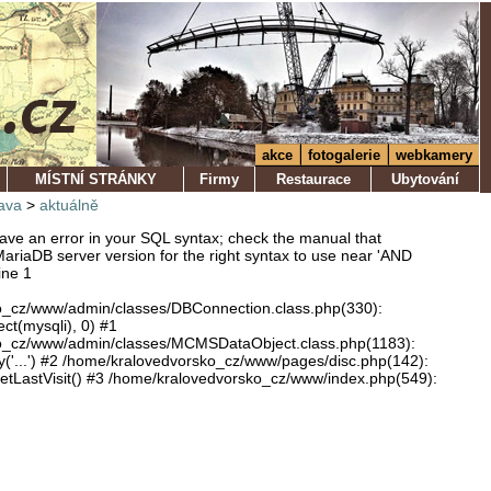
akce
fotogalerie
webkamery
MÍSTNÍ STRÁNKY
Firmy
Restaurace
Ubytování
ava
>
aktuálně
ve an error in your SQL syntax; check the manual that
ariaDB server version for the right syntax to use near 'AND
ine 1
o_cz/www/admin/classes/DBConnection.class.php(330):
ect(mysqli), 0) #1
o_cz/www/admin/classes/MCMSDataObject.class.php(1183):
'...') #2 /home/kralovedvorsko_cz/www/pages/disc.php(142):
LastVisit() #3 /home/kralovedvorsko_cz/www/index.php(549):