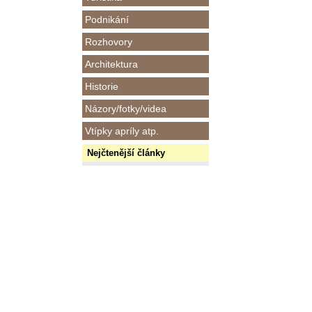
Podnikání
Rozhovory
Architektura
Historie
Názory/fotky/videa
Vtípky apríly atp.
Nejčtenější články