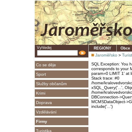
Vyhledej
REGIONY
Obce
Jaroměřsko
>
Turis
SQL Exception: You ha
Co se děje
corresponds to your M
param=0 LIMIT 1' at l
Sport
Stack trace: #0
/home/kralovedvorsk
Služby občanům
xSQL_Query('...', Obj
/home/kralovedvorsk
Krimi
DBConnection->Query(
MCMSDataObject->Get
Doprava
include('...')
Vzdělávání
Firmy
Turistika