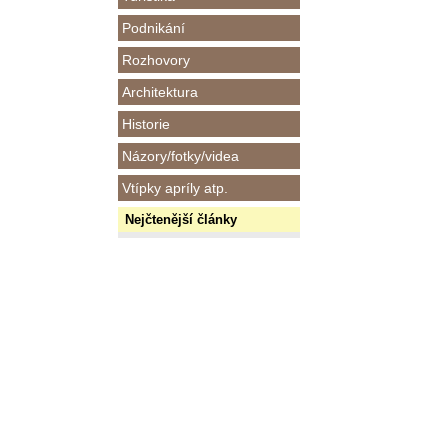
Podnikání
Rozhovory
Architektura
Historie
Názory/fotky/videa
Vtípky apríly atp.
Nejčtenější články