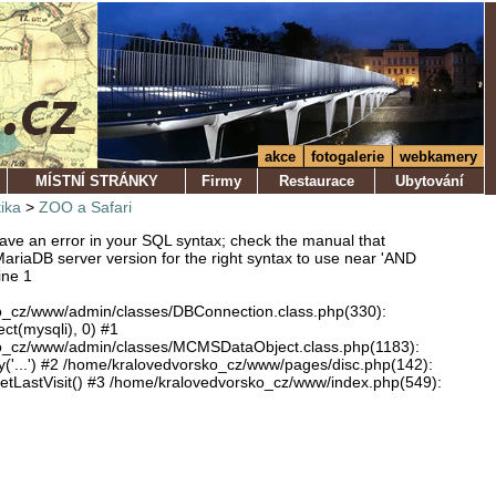
akce
fotogalerie
webkamery
MÍSTNÍ STRÁNKY
Firmy
Restaurace
Ubytování
tika
>
ZOO a Safari
ve an error in your SQL syntax; check the manual that
ariaDB server version for the right syntax to use near 'AND
ine 1
o_cz/www/admin/classes/DBConnection.class.php(330):
ect(mysqli), 0) #1
o_cz/www/admin/classes/MCMSDataObject.class.php(1183):
'...') #2 /home/kralovedvorsko_cz/www/pages/disc.php(142):
LastVisit() #3 /home/kralovedvorsko_cz/www/index.php(549):