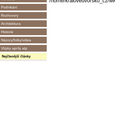
/home/kralovedvorsko_cz/www/
Podnikání
Rozhovory
Architektura
Historie
Názory/fotky/videa
Vtípky apríly atp.
Nejčtenější články