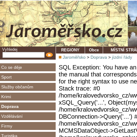
Vyhledej
REGIONY
Obce
MÍSTNÍ STR
Jaroměřsko
>
Doprava
>
jízdní řády
SQL Exception: You have an 
Co se děje
the manual that corresponds
Sport
for the right syntax to use 
Služby občanům
Stack trace: #0
/home/kralovedvorsko_cz/ww
Krimi
xSQL_Query('...', Object(mys
Doprava
/home/kralovedvorsko_cz/w
DBConnection->Query('...') 
Vzdělávání
/home/kralovedvorsko_cz/ww
Firmy
MCMSDataObject->GetLastVi
Turistika