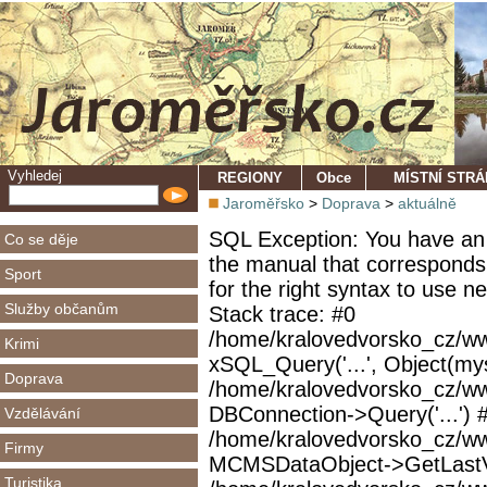
Vyhledej
REGIONY
Obce
MÍSTNÍ STR
Jaroměřsko
>
Doprava
>
aktuálně
SQL Exception: You have an 
Co se děje
the manual that corresponds
Sport
for the right syntax to use 
Služby občanům
Stack trace: #0
/home/kralovedvorsko_cz/ww
Krimi
xSQL_Query('...', Object(mys
Doprava
/home/kralovedvorsko_cz/w
DBConnection->Query('...') 
Vzdělávání
/home/kralovedvorsko_cz/ww
Firmy
MCMSDataObject->GetLastVi
Turistika