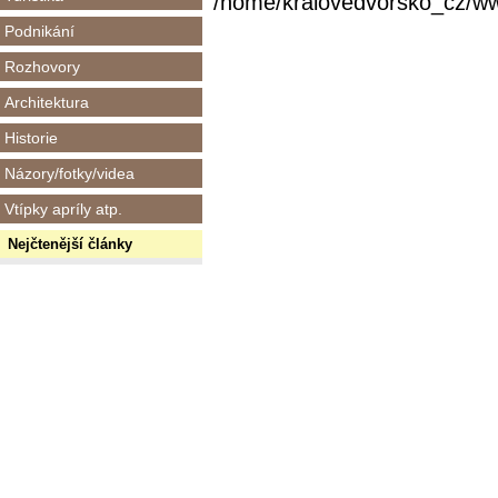
/home/kralovedvorsko_cz/www/
Podnikání
Rozhovory
Architektura
Historie
Názory/fotky/videa
Vtípky apríly atp.
Nejčtenější články