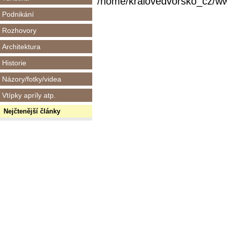
/home/kralovedvorsko_cz/www/
Podnikání
Rozhovory
Architektura
Historie
Názory/fotky/videa
Vtípky apríly atp.
Nejčtenější články