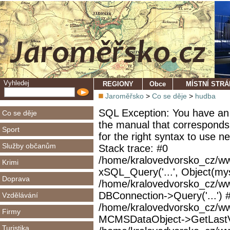
Vyhledej
REGIONY
Obce
MÍSTNÍ STR
Jaroměřsko
>
Co se děje
>
hudba
SQL Exception: You have an 
Co se děje
the manual that corresponds
Sport
for the right syntax to use 
Služby občanům
Stack trace: #0
/home/kralovedvorsko_cz/ww
Krimi
xSQL_Query('...', Object(mys
Doprava
/home/kralovedvorsko_cz/w
DBConnection->Query('...') 
Vzdělávání
/home/kralovedvorsko_cz/ww
Firmy
MCMSDataObject->GetLastVi
Turistika