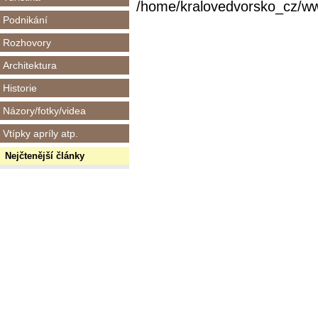
/home/kralovedvorsko_cz/www/
Podnikání
Rozhovory
Architektura
Historie
Názory/fotky/videa
Vtípky apríly atp.
Nejčtenější články