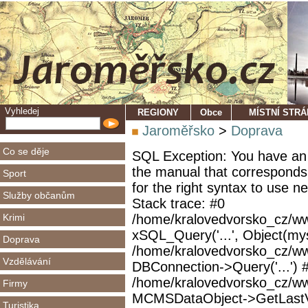
Vyhledej
REGIONY
Obce
MÍSTNÍ STR
Jaroměřsko
>
Doprava
Co se děje
SQL Exception: You have an 
the manual that corresponds
Sport
for the right syntax to use 
Služby občanům
Stack trace: #0
Krimi
/home/kralovedvorsko_cz/ww
xSQL_Query('...', Object(mys
Doprava
/home/kralovedvorsko_cz/w
Vzdělávání
DBConnection->Query('...') 
/home/kralovedvorsko_cz/ww
Firmy
MCMSDataObject->GetLastVi
Turistika