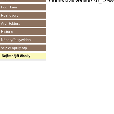
/home/kralovedvorsko_cz/www/
Podnikání
Rozhovory
Architektura
Historie
Názory/fotky/videa
Vtípky apríly atp.
Nejčtenější články