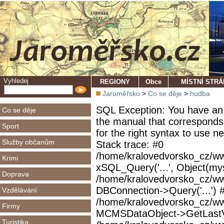
Vyhledej
REGIONY
Obce
MÍSTNÍ STR
Jaroměřsko
>
Co se děje
>
hudba
SQL Exception: You have an 
Co se děje
the manual that corresponds
Sport
for the right syntax to use 
Služby občanům
Stack trace: #0
/home/kralovedvorsko_cz/ww
Krimi
xSQL_Query('...', Object(mys
Doprava
/home/kralovedvorsko_cz/w
DBConnection->Query('...') 
Vzdělávání
/home/kralovedvorsko_cz/ww
Firmy
MCMSDataObject->GetLastVi
Turistika