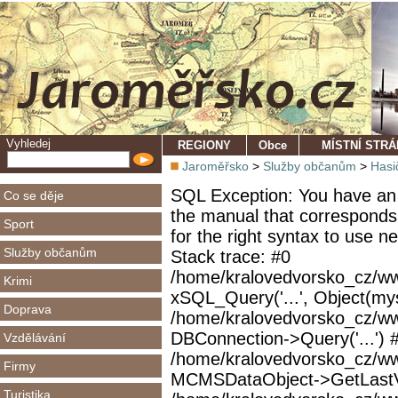
Vyhledej
REGIONY
Obce
MÍSTNÍ STR
Jaroměřsko
>
Služby občanům
>
Hasi
SQL Exception: You have an 
Co se děje
the manual that corresponds
Sport
for the right syntax to use 
Služby občanům
Stack trace: #0
/home/kralovedvorsko_cz/ww
Krimi
xSQL_Query('...', Object(mys
Doprava
/home/kralovedvorsko_cz/w
DBConnection->Query('...') 
Vzdělávání
/home/kralovedvorsko_cz/ww
Firmy
MCMSDataObject->GetLastVi
Turistika