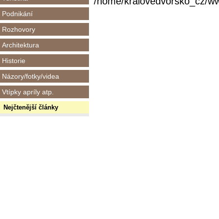
/home/kralovedvorsko_cz/www/
Podnikání
Rozhovory
Architektura
Historie
Názory/fotky/videa
Vtípky apríly atp.
Nejčtenější články