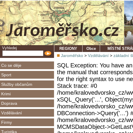
Vyhledej
REGIONY
Obce
MÍSTNÍ STR
Jaroměřsko
>
Vzdělávání
>
základní š
SQL Exception: You have an 
Co se děje
the manual that corresponds
Sport
for the right syntax to use 
Služby občanům
Stack trace: #0
/home/kralovedvorsko_cz/ww
Krimi
xSQL_Query('...', Object(mys
Doprava
/home/kralovedvorsko_cz/w
DBConnection->Query('...') 
Vzdělávání
/home/kralovedvorsko_cz/ww
Firmy
MCMSDataObject->GetLastVi
Turistika