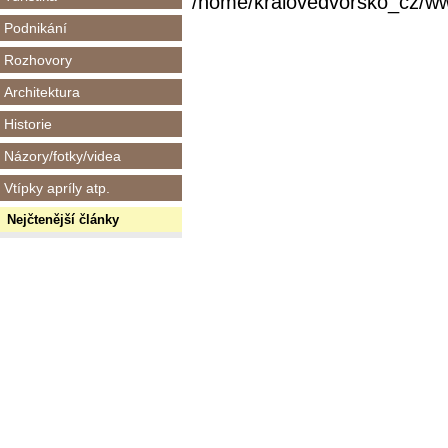
/home/kralovedvorsko_cz/www/
Podnikání
Rozhovory
Architektura
Historie
Názory/fotky/videa
Vtípky apríly atp.
Nejčtenější články