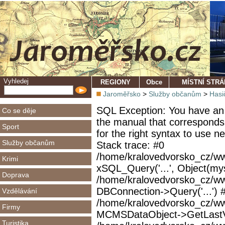
Vyhledej
REGIONY
Obce
MÍSTNÍ STR
Jaroměřsko
>
Služby občanům
>
Hasi
SQL Exception: You have an 
Co se děje
the manual that corresponds
Sport
for the right syntax to use 
Služby občanům
Stack trace: #0
/home/kralovedvorsko_cz/ww
Krimi
xSQL_Query('...', Object(mys
Doprava
/home/kralovedvorsko_cz/w
DBConnection->Query('...') 
Vzdělávání
/home/kralovedvorsko_cz/ww
Firmy
MCMSDataObject->GetLastVi
Turistika