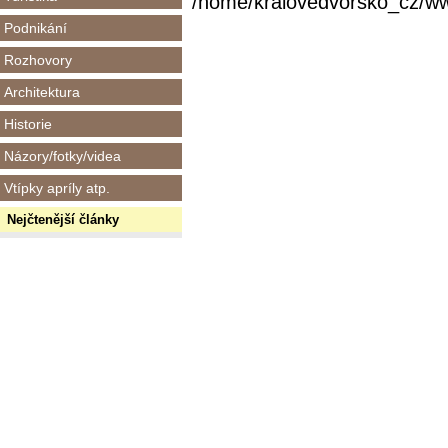
/home/kralovedvorsko_cz/www/
Podnikání
Rozhovory
Architektura
Historie
Názory/fotky/videa
Vtípky apríly atp.
Nejčtenější články