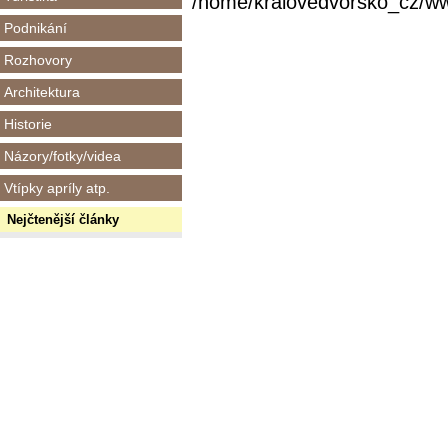
/home/kralovedvorsko_cz/www/
Podnikání
Rozhovory
Architektura
Historie
Názory/fotky/videa
Vtípky apríly atp.
Nejčtenější články