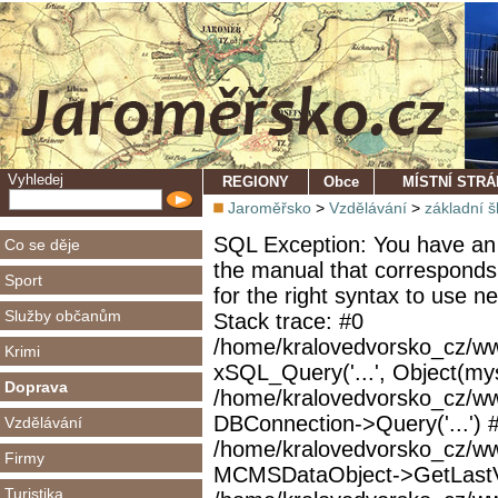
Vyhledej
REGIONY
Obce
MÍSTNÍ STR
Jaroměřsko
>
Vzdělávání
>
základní š
SQL Exception: You have an 
Co se děje
the manual that corresponds
Sport
for the right syntax to use 
Služby občanům
Stack trace: #0
/home/kralovedvorsko_cz/ww
Krimi
xSQL_Query('...', Object(mys
Doprava
/home/kralovedvorsko_cz/w
DBConnection->Query('...') 
Vzdělávání
/home/kralovedvorsko_cz/ww
Firmy
MCMSDataObject->GetLastVi
Turistika