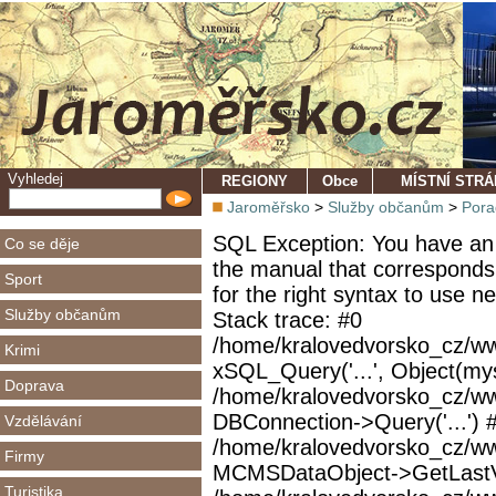
Vyhledej
REGIONY
Obce
MÍSTNÍ STR
Jaroměřsko
>
Služby občanům
>
Pora
SQL Exception: You have an 
Co se děje
the manual that corresponds
Sport
for the right syntax to use 
Služby občanům
Stack trace: #0
/home/kralovedvorsko_cz/ww
Krimi
xSQL_Query('...', Object(mys
Doprava
/home/kralovedvorsko_cz/w
DBConnection->Query('...') 
Vzdělávání
/home/kralovedvorsko_cz/ww
Firmy
MCMSDataObject->GetLastVi
Turistika