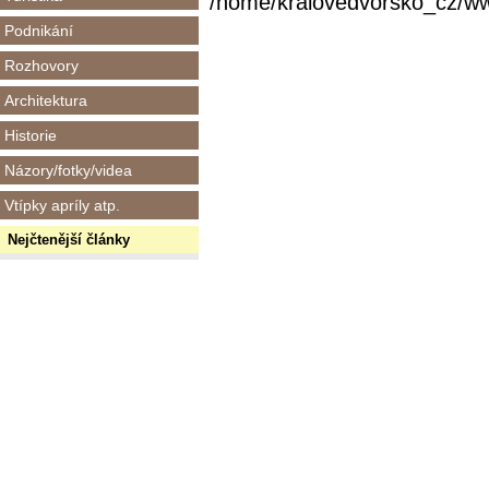
/home/kralovedvorsko_cz/www/
Podnikání
Rozhovory
Architektura
Historie
Názory/fotky/videa
Vtípky apríly atp.
Nejčtenější články