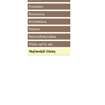
Podnikání
Rozhovory
Architektura
Historie
Názory/fotky/videa
Vtípky apríly atp.
Nejčtenější články