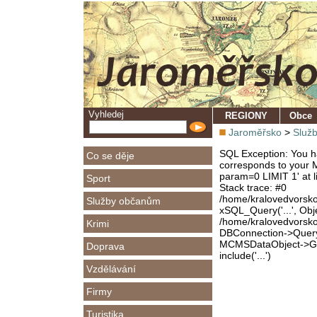
Vyhledej
REGIONY
Obce
Jaroměřsko
>
Služ
SQL Exception: You ha
Co se děje
corresponds to your M
param=0 LIMIT 1' at l
Sport
Stack trace: #0
/home/kralovedvorsk
Služby občanům
xSQL_Query('...', Obj
/home/kralovedvorsk
Krimi
DBConnection->Query(
MCMSDataObject->Get
Doprava
include('...')
Vzdělávání
Firmy
Turistika