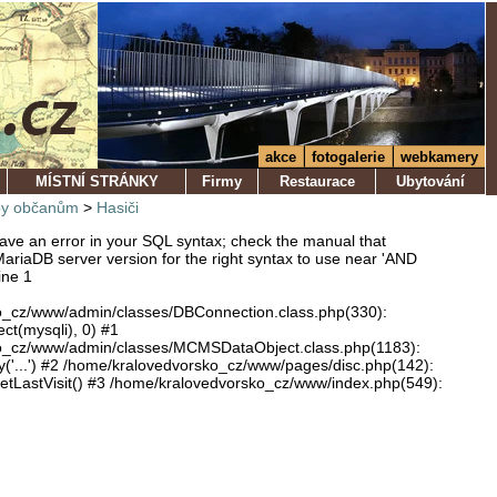
akce
fotogalerie
webkamery
MÍSTNÍ STRÁNKY
Firmy
Restaurace
Ubytování
by občanům
>
Hasiči
ve an error in your SQL syntax; check the manual that
ariaDB server version for the right syntax to use near 'AND
ine 1
o_cz/www/admin/classes/DBConnection.class.php(330):
ect(mysqli), 0) #1
o_cz/www/admin/classes/MCMSDataObject.class.php(1183):
'...') #2 /home/kralovedvorsko_cz/www/pages/disc.php(142):
LastVisit() #3 /home/kralovedvorsko_cz/www/index.php(549):