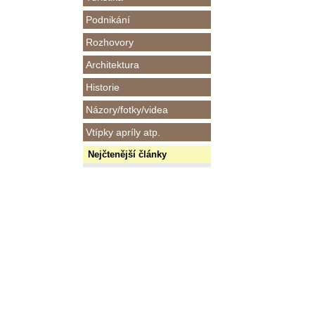
Podnikání
Rozhovory
Architektura
Historie
Názory/fotky/videa
Vtípky apríly atp.
Nejčtenější články