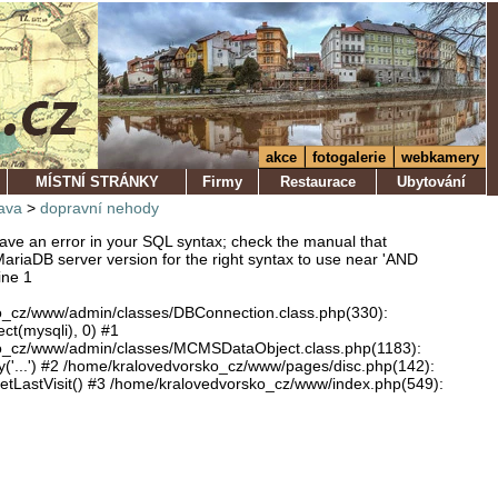
akce
fotogalerie
webkamery
MÍSTNÍ STRÁNKY
Firmy
Restaurace
Ubytování
ava
>
dopravní nehody
ve an error in your SQL syntax; check the manual that
ariaDB server version for the right syntax to use near 'AND
ine 1
o_cz/www/admin/classes/DBConnection.class.php(330):
ect(mysqli), 0) #1
o_cz/www/admin/classes/MCMSDataObject.class.php(1183):
'...') #2 /home/kralovedvorsko_cz/www/pages/disc.php(142):
LastVisit() #3 /home/kralovedvorsko_cz/www/index.php(549):