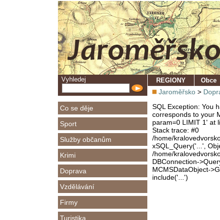
Vyhledej
REGIONY
Obce
Jaroměřsko
>
Dopr
SQL Exception: You ha
Co se děje
corresponds to your M
param=0 LIMIT 1' at l
Sport
Stack trace: #0
/home/kralovedvorsk
Služby občanům
xSQL_Query('...', Obj
/home/kralovedvorsk
Krimi
DBConnection->Query(
MCMSDataObject->Get
Doprava
include('...')
Vzdělávání
Firmy
Turistika