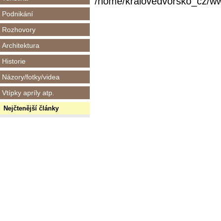
/home/kralovedvorsko_cz/www/
Podnikání
Rozhovory
Architektura
Historie
Názory/fotky/videa
Vtípky apríly atp.
Nejčtenější články