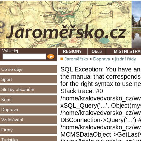
Vyhledej
REGIONY
Obce
MÍSTNÍ STR
Jaroměřsko
>
Doprava
>
jízdní řády
SQL Exception: You have an 
Co se děje
the manual that corresponds
Sport
for the right syntax to use 
Služby občanům
Stack trace: #0
/home/kralovedvorsko_cz/ww
Krimi
xSQL_Query('...', Object(mys
Doprava
/home/kralovedvorsko_cz/w
DBConnection->Query('...') 
Vzdělávání
/home/kralovedvorsko_cz/ww
Firmy
MCMSDataObject->GetLastVi
Turistika