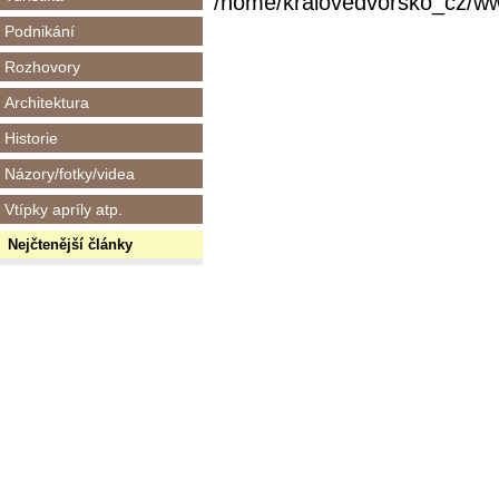
/home/kralovedvorsko_cz/www/
Podnikání
Rozhovory
Architektura
Historie
Názory/fotky/videa
Vtípky apríly atp.
Nejčtenější články