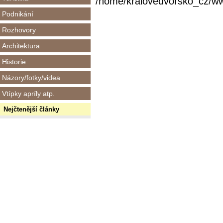
/home/kralovedvorsko_cz/www/
Podnikání
Rozhovory
Architektura
Historie
Názory/fotky/videa
Vtípky apríly atp.
Nejčtenější články