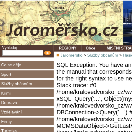
Vyhledej
REGIONY
Obce
MÍSTNÍ STR
Jaroměřsko
>
Služby občanům
>
Hasi
SQL Exception: You have an 
Co se děje
the manual that corresponds
Sport
for the right syntax to use 
Služby občanům
Stack trace: #0
/home/kralovedvorsko_cz/ww
Krimi
xSQL_Query('...', Object(mys
Doprava
/home/kralovedvorsko_cz/w
DBConnection->Query('...') 
Vzdělávání
/home/kralovedvorsko_cz/ww
Firmy
MCMSDataObject->GetLastVi
Turistika