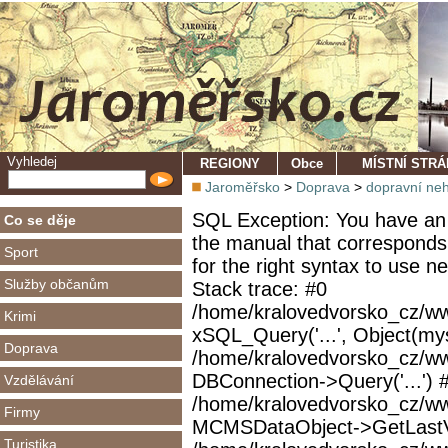
Vyhledej
REGIONY
Obce
MÍSTNÍ STR
Jaroměřsko
>
Doprava
>
dopravní ne
SQL Exception: You have an 
Co se děje
the manual that corresponds
Sport
for the right syntax to use 
Služby občanům
Stack trace: #0
/home/kralovedvorsko_cz/ww
Krimi
xSQL_Query('...', Object(mys
Doprava
/home/kralovedvorsko_cz/w
DBConnection->Query('...') 
Vzdělávání
/home/kralovedvorsko_cz/ww
Firmy
MCMSDataObject->GetLastVi
Turistika