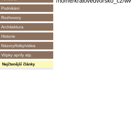
/home/kralovedvorsko_cz/www/
Podnikání
Rozhovory
Architektura
Historie
Názory/fotky/videa
Vtípky apríly atp.
Nejčtenější články