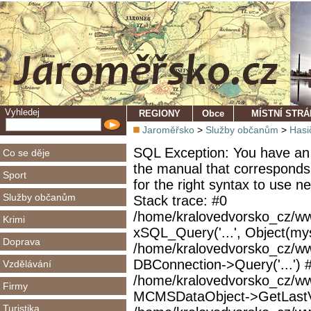
Vyhledej
REGIONY
Obce
MÍSTNÍ STR
Jaroměřsko
>
Služby občanům
>
Hasi
SQL Exception: You have an 
Co se děje
the manual that corresponds
Sport
for the right syntax to use 
Služby občanům
Stack trace: #0
/home/kralovedvorsko_cz/ww
Krimi
xSQL_Query('...', Object(mys
Doprava
/home/kralovedvorsko_cz/w
DBConnection->Query('...') 
Vzdělávání
/home/kralovedvorsko_cz/ww
Firmy
MCMSDataObject->GetLastVi
Turistika