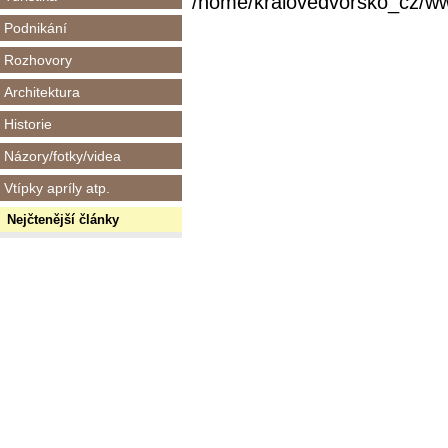
/home/kralovedvorsko_cz/www/
Podnikání
Rozhovory
Architektura
Historie
Názory/fotky/videa
Vtípky apríly atp.
Nejčtenější články