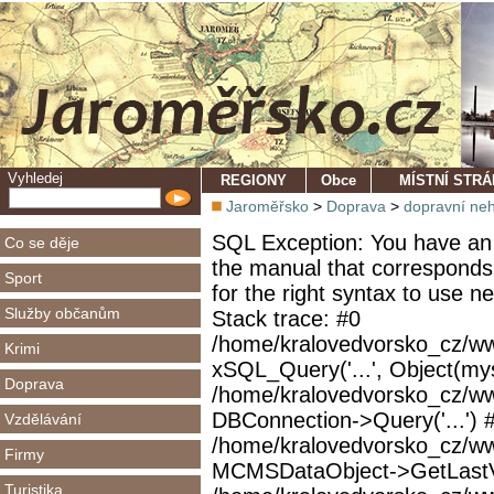
Vyhledej
REGIONY
Obce
MÍSTNÍ STR
Jaroměřsko
>
Doprava
>
dopravní ne
SQL Exception: You have an 
Co se děje
the manual that corresponds
Sport
for the right syntax to use 
Služby občanům
Stack trace: #0
/home/kralovedvorsko_cz/ww
Krimi
xSQL_Query('...', Object(mys
Doprava
/home/kralovedvorsko_cz/w
DBConnection->Query('...') 
Vzdělávání
/home/kralovedvorsko_cz/ww
Firmy
MCMSDataObject->GetLastVi
Turistika