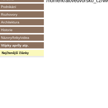
/home/kralovedvorsko_cz/www/
Podnikání
Rozhovory
Architektura
Historie
Názory/fotky/videa
Vtípky apríly atp.
Nejčtenější články