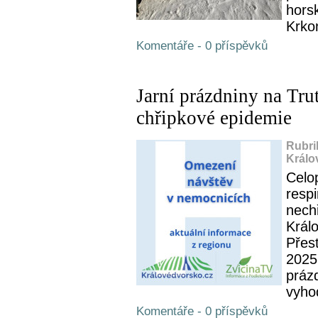
hors
Krkon
Komentáře - 0 příspěvků
Jarní prázdniny na Tr
chřipkové epidemie
Rubri
Králo
Celo
resp
nech
Král
Přes
2025
prázd
vyhod
Komentáře - 0 příspěvků