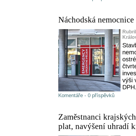
Náchodská nemocnice o
Rubri
Králo
Stav
nemo
ostr
čtvrt
inves
výši 
DPH
Komentáře - 0 příspěvků
Zaměstnanci krajských
plat, navýšení uhradí k