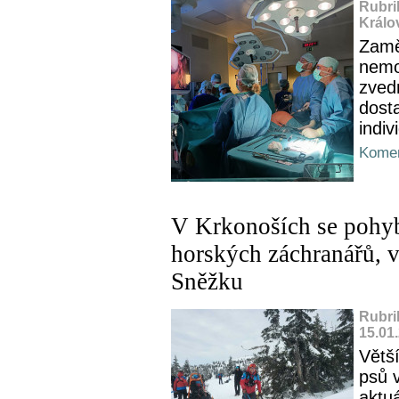
Rubri
Králo
Zamě
nemo
zved
dost
indiv
Komen
V Krkonoších se pohyb
horských záchranářů, vz
Sněžku
Rubri
15.01
Větš
psů 
aktuá