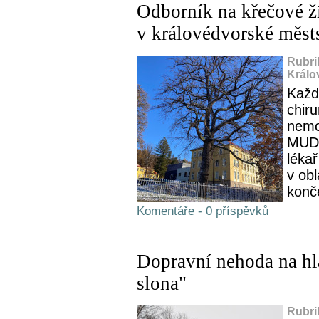
Odborník na křečové ží
v královédvorské měst
Rubri
Králo
Každ
chir
nemo
MUDr
léka
v obl
konče
Komentáře - 0 příspěvků
Dopravní nehoda na hl
slona"
Rubri