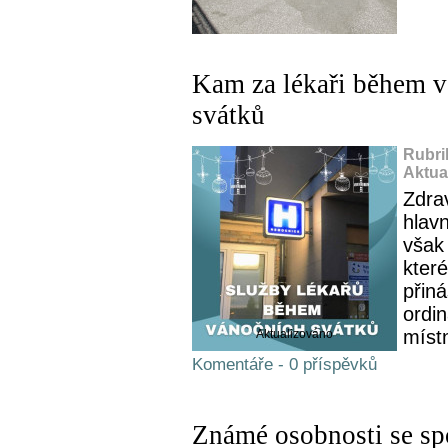
Kam za lékaři během v
svátků
Rubri
Aktua
Zdra
hlav
však
které
přin
ordi
míst
Aktualizováno
Komentáře - 0 příspěvků
Známé osobnosti se sp