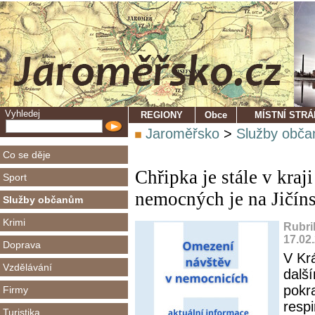
Vyhledej
REGIONY
Obce
MÍSTNÍ STR
Jaroměřsko
>
Služby obč
Co se děje
Chřipka je stále v kraj
Sport
nemocných je na Jičín
Služby občanům
Krimi
Rubri
17.02
Doprava
V Kr
Vzdělávání
dalš
pokr
Firmy
resp
Turistika