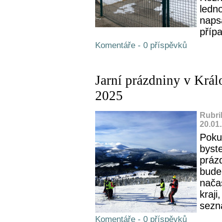
ledn
naps
přípa
Komentáře - 0 příspěvků
Jarní prázdniny v Král
2025
Rubri
20.01
Poku
byste
práz
bude
nača
kraji
sezn
Komentáře - 0 příspěvků