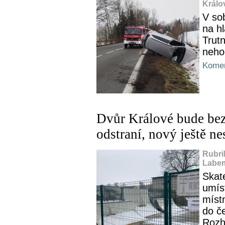
Králo
V sob
na hl
Trut
neho
Komen
Dvůr Králové bude bez 
odstraní, nový ještě ne
Rubri
Labem
Skate
umís
míst
do č
Rozh