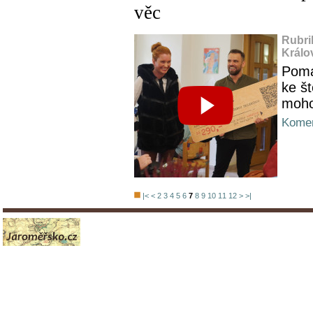
věc
Rubri
Králo
Pomá
ke št
moho
Komen
|<
<
2
3
4
5
6
7
8
9
10
11
12
>
>|