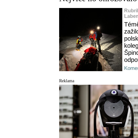
Rubri
Labem
Témě
zažil
polsk
kole
Špin
odpo
Komen
Reklama