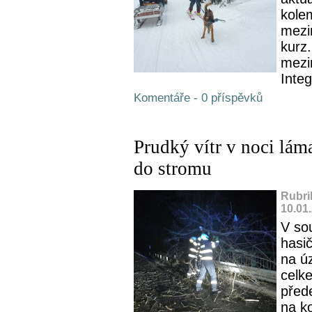
kole
mezi
kurz
mezir
Integ
Komentáře - 0 příspěvků
Prudký vítr v noci láma
do stromu
Rubri
10.01
V sou
hasič
na ú
celk
před
na k