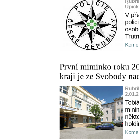
Rubri
Úpick
V pře
polic
osob
Trut
Komen
První miminko roku 2
kraji je ze Svobody n
Rubri
2.01.
Tobi
mini
někt
hold
Komen