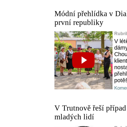
Módní přehlídka v Dia
první republiky
Rubri
V lét
dámy
Chou
klien
nosta
přehl
potěš
Komen
V Trutnově řeší případ
mladých lidí