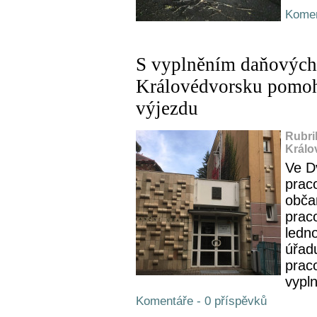
Komen
S vyplněním daňových 
Královédvorsku pomoh
výjezdu
Rubri
Králo
Ve D
prac
obča
prac
ledn
úřad
prac
vypl
Komentáře - 0 příspěvků