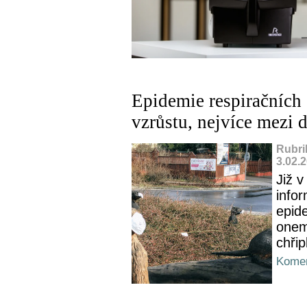
Epidemie respiračních 
vzrůstu, nejvíce mezi 
Rubri
3.02.
Již v
info
epid
onem
chři
Komen