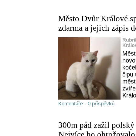
Město Dvůr Králové sp
zdarma a jejich zápis d
Rubri
Králo
Měst
novo
koček
čipu
město
zvíře
Králo
Komentáře - 0 příspěvků
300m pád zažil polský 
Nejvíce ho ohrožovalo