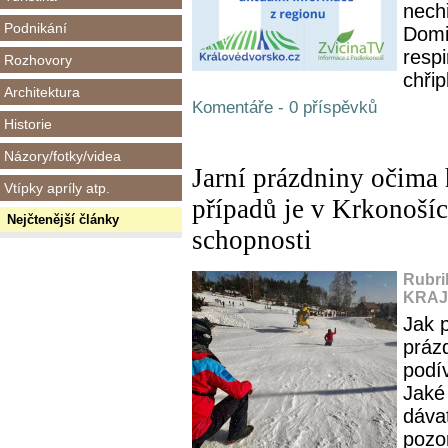
nech
Podnikání
Domi
resp
Rozhovory
chřip
Architektura
Komentáře - 0 příspěvků
Historie
Názory/fotky/videa
Jarní prázdniny očima 
Vtípky apríly atp.
případů je v Krkonoších
Nejčtenější články
schopnosti
Rubri
KRAJ,
Jak p
práz
podí
Jaké 
dáva
pozo