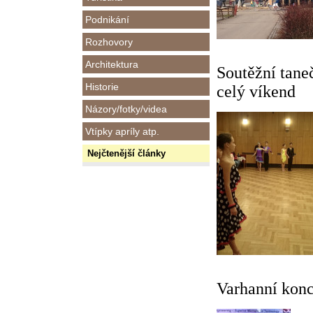
Podnikání
Rozhovory
Architektura
Soutěžní tane
Historie
celý víkend
Názory/fotky/videa
Vtípky apríly atp.
Nejčtenější články
Varhanní konc