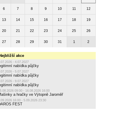
6
7
8
9
10
11
12
13
14
15
16
17
18
19
20
21
22
23
24
25
26
27
28
29
30
31
1
2
Nejbližší akce
.07.2026 - 4.07.2027
egitimní nabídka půjčky
.07.2026 - 5.07.2027
egitimní nabídka půjčky
.07.2026 - 9.07.2027
egitimní nabídka půjčky
5.08.2026 09:00 - 16.08.2026 16:00
ašinky a hračky ve Výtopně Jaroměř
.09.2026 16:00 - 5.09.2026 23:30
DAROS FEST