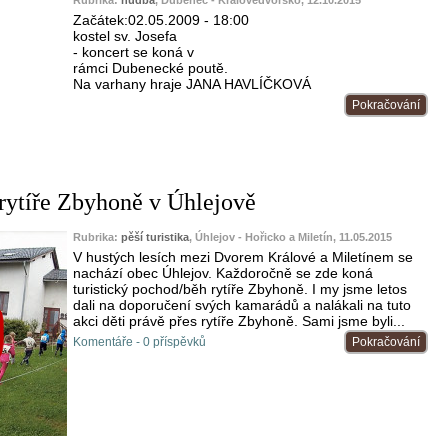
Rubrika:
hudba
, Dubenec - Královédvorsko, 12.10.2015
Začátek:02.05.2009 - 18:00
kostel sv. Josefa
- koncert se koná v
rámci Dubenecké poutě.
Na varhany hraje JANA HAVLÍČKOVÁ
Pokračování
rytíře Zbyhoně v Úhlejově
Rubrika:
pěší turistika
, Úhlejov - Hořicko a Miletín, 11.05.2015
V hustých lesích mezi Dvorem Králové a Miletínem se
nachází obec Úhlejov. Každoročně se zde koná
turistický pochod/běh rytíře Zbyhoně. I my jsme letos
dali na doporučení svých kamarádů a nalákali na tuto
akci děti právě přes rytíře Zbyhoně. Sami jsme byli...
Komentáře - 0 příspěvků
Pokračování