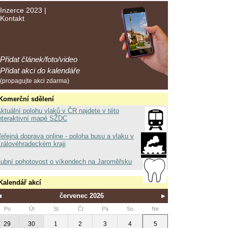
Inzerce 2023
|
Kontakt
Přidat článek/foto/video
Přidat akci do kalendáře
(propagujte akci zdarma)
Komerční sdělení
ktuální polohu vlaků v ČR najdete v této
nteraktivní mapě SŽDC
eřejná doprava online - poloha busu a vlaku v
rálovéhradeckém kraji
ubní pohotovost o víkendech na Jaroměřsku
Kalendář akcí
červenec 2026
Po
Út
St
Čt
Pá
So
Ne
29
30
1
2
3
4
5