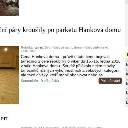
ční páry kroužily po parketu Hankova domu
Rubrika:
tanec
, Dvůr Králové nad Labem - Královédvorsko,
18.01.2016
Cena Hankova domu - právě o tuto cenu bojovali
tanečníci z celé republiky o víkendu 15.-16. ledna 2016
4
l
v sále Hankova domu. Soutěž přilákala nejen stovky
tanečníků různých výkonnostních a věkových kategorií,
5
l
ale také diváky, kteří mohli obdivovat nebo se ...
9
Komentáře - 0 příspěvků
Pokračování
l
1
M
4
ert