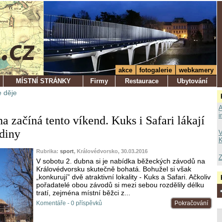
akce
fotogalerie
webkamery
MÍSTNÍ STRÁNKY
Firmy
Restaurace
Ubytování
 děje
A
i
 začíná tento víkend. Kuks i Safari lákají
odiny
V
K
Rubrika:
sport
, Královédvorsko, 30.03.2016
Z
V sobotu 2. dubna si je nabídka běžeckých závodů na
Královédvorsku skutečně bohatá. Bohužel si však
„konkurují” dvě atraktivní lokality - Kuks a Safari. Ačkoliv
pořadatelé obou závodů si mezi sebou rozdělily délku
tratí, zejména místní běžci z...
Komentáře - 0 příspěvků
Pokračování