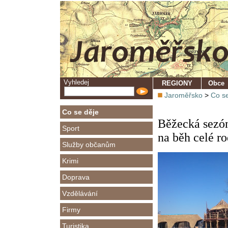
Vyhledej
REGIONY
Obce
Jaroměřsko
>
Co se
Co se děje
Běžecká sezóna
Sport
na běh celé r
Služby občanům
Krimi
Doprava
Vzdělávání
Firmy
Turistika