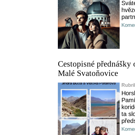
Sváte
hvězd
part
Komen
Cestopisné přednášky o
Malé Svatoňovice
Rubri
Hors
Pamí
kori
ta s
před
Komen