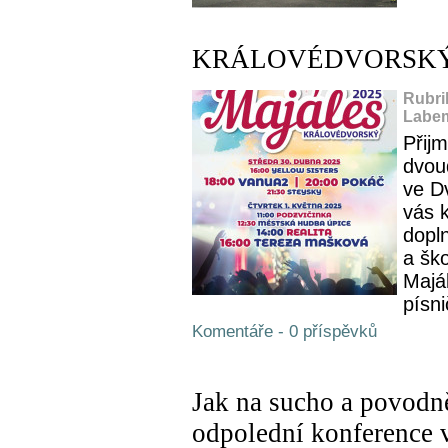
KRÁLOVÉDVORSKÝ 
Rubri
Labem
Přijm
dvou
ve D
vás k
dopl
a šk
Majá
písni
Komentáře - 0 příspěvků
Jak na sucho a povodně
odpolední konference 