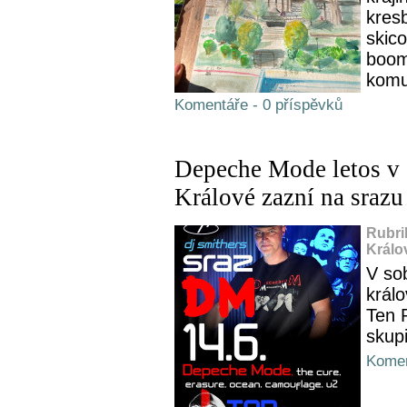
kres
skic
boom
komu
Komentáře - 0 příspěvků
Depeche Mode letos v 
Králové zazní na sraz
Rubri
Králo
V so
král
Ten R
skup
Komen