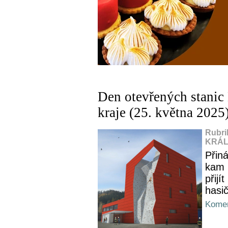
Den otevřených stani
kraje (25. května 2025
Rubri
KRÁL
Přin
kam 
přijí
hasič
Komen