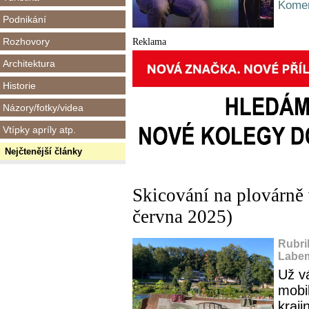
Komen
Podnikání
Rozhovory
Reklama
Architektura
Historie
Názory/fotky/videa
Vtípky apríly atp.
Nejčtenější články
Skicování na plovárně
června 2025)
Rubri
Labem
Už v
mobil
kraji