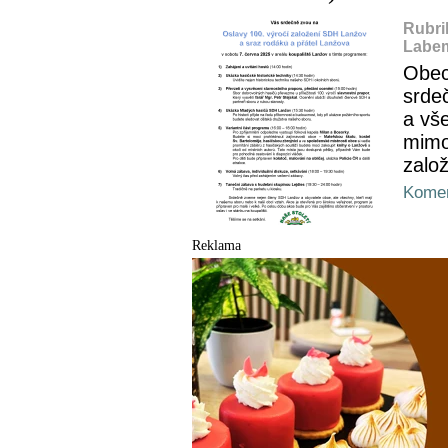
Rubri
Labem
Obec
srde
a vš
mimo
zalo
Komen
Reklama