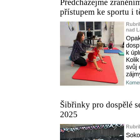
Předcházejme zraněním
přístupem ke sportu i t
Rubri
nad L
Opak
dosp
k úp
Kolik
svůj
zájm
Komen
Šibřinky pro dospělé se
2025
Rubri
Soko