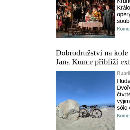
Kruh
Král
oper
soub
Komen
Aktualizováno
Dobrodružství na kole 
Jana Kunce přiblíží ex
Rubri
Hude
Dvoř
čtvrt
výji
sólo 
Komen