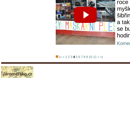
roce
myšl
šibři
a ta
se b
hodi
Komen
|<
<
1
2
3
4
5
6
7
8
9
10
11
>
>|