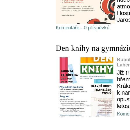
atmo
Host
Jaro
Komentáře - 0 příspěvků
Den knihy na gymnáziu
Rubri
Labem
Již t
břez
Král
k na
opust
leto
Komen