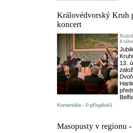
Královédvorský Kruh p
koncert
Rubri
Králo
Jubil
Kruh
13. 
zalo
Dvoř
Hank
před
Belfi
Komentáře - 0 příspěvků
Masopusty v regionu -