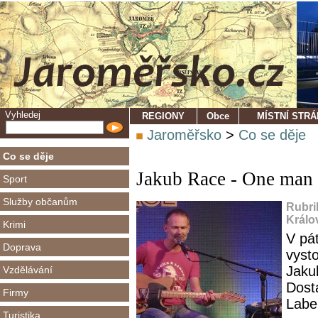
Vyhledej
REGIONY
Obce
MÍSTNÍ STR
Jaroměřsko
>
Co se děje
Co se děje
Jakub Race - One man
Sport
Služby občanům
Rubri
Králo
Krimi
V pá
Doprava
vysto
Jaku
Vzdělávání
Dost
Firmy
Labe
Turistika