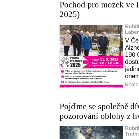
Pochod pro mozek ve D
2025)
Rubri
Labem
V Čes
Alzh
190 
dostu
jedi
onem
Komen
Pojďme se společně dí
pozorování oblohy z h
Rubri
Trutn