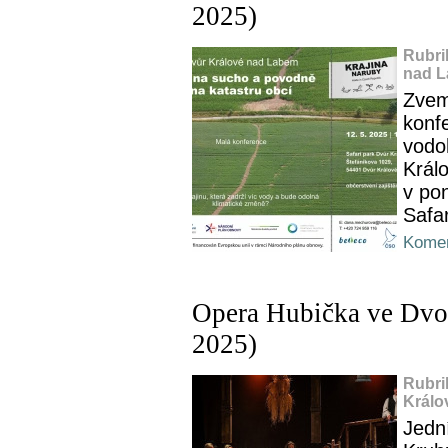
2025)
Rubri
nad L
Zvem
konf
vodo
Král
v po
Safa
Komen
Opera Hubička ve Dvoř
2025)
Rubri
Králo
Jedn