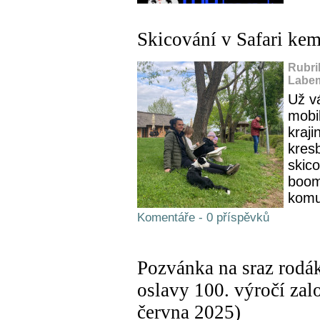
Skicování v Safari kem
Rubri
Labem
Už v
mobil
kraji
kres
skic
boom
komu
Komentáře - 0 příspěvků
Pozvánka na sraz rodák
oslavy 100. výročí za
června 2025)