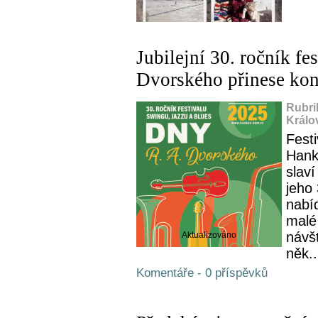
Jubilejní 30. ročník fe
Dvorského přinese konc
Rubri
Králo
Fest
Hank
slaví
jeho
nabí
malé
návš
Aktualizováno
něk..
Komentáře - 0 příspěvků