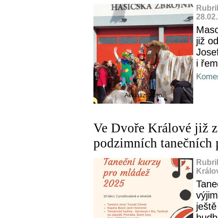
Rubri
28.02
Maso
již o
Jose
i řem
Komen
Aktualizováno
Ve Dvoře Králové již z
podzimních tanečních 
Rubri
Králo
Tane
výji
ješt
hudb